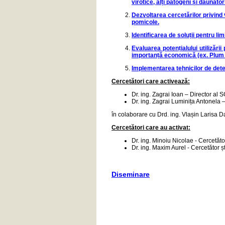
virotice, alți patogeni și dăunato
Dezvoltarea cercetărilor privind v
pomicole.
Identificarea de soluții pentru l
Evaluarea potențialului utilizări
importanță economică (ex. Plum p
Implementarea tehnicilor de detec
Cercetători care activează:
Dr. ing. Zagrai Ioan – Director al SC
Dr. ing. Zagrai Luminița Antonela – C
în colaborare cu Drd. ing. Vlașin Larisa 
Cercetători care au activat:
Dr. ing. Minoiu Nicolae - Cercetător 
Dr. ing. Maxim Aurel - Cercetător ști
Diseminare