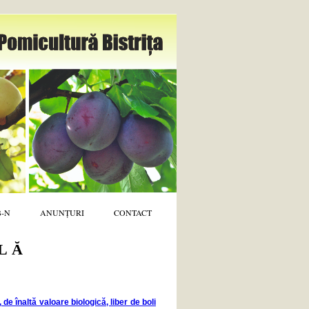
B-N
ANUNȚURI
CONTACT
LĂ
de înaltă valoare biologică, liber de boli