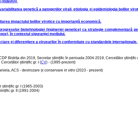
ri (indemn)
.
ariabilitatea genetică a patogenilor virali, etiologia și epidemiologia bolilor vi
imitarea impactului bolilor virotice cu importanță economică.
i progreselor biotehnologiei (ingineriei genetice) ca strategie complementară p
ox), în contextul siguranţei mediului.
tare şi diferențiere a virusurilor în conformitate cu standardele internaționale.
DP Bistrița din 2019, Secretar științific în perioada 2004-2019, Cercetător științific gr
ercetător științific gr. I (
CV
) - (1995-prezent)
Daniela, ACS - devirozare și conservare
in vitro
(2023 - prezent)
științific gr. I (1965-2003)
ințific gr. II (1991-2004)