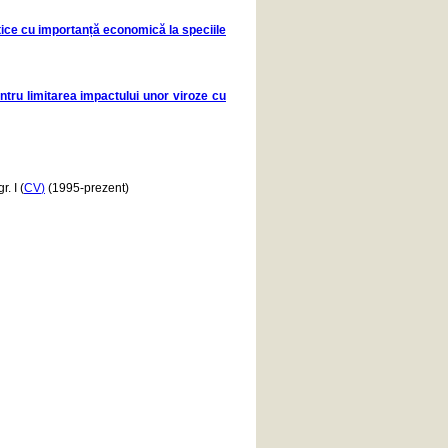
rotice cu importanță economică la speciile
entru limitarea impactului unor viroze cu
. I (
CV
)
(1995-prezent)