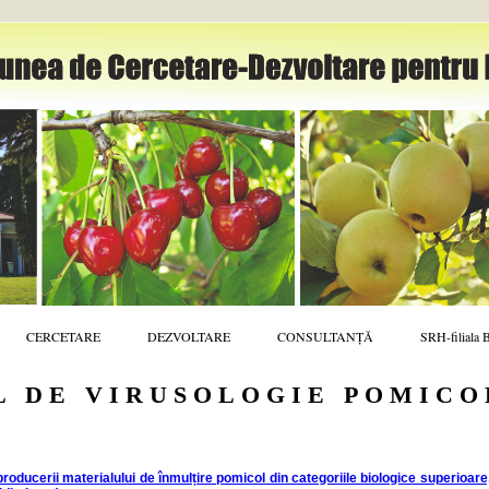
CERCETARE
DEZVOLTARE
CONSULTANȚĂ
SRH-filiala 
 DE VIRUSOLOGIE POMICO
roducerii materialului de înmulțire pomicol din categoriile biologice superioare, 