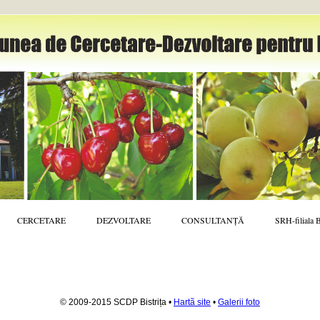
CERCETARE
DEZVOLTARE
CONSULTANȚĂ
SRH-filiala 
© 2009-2015 SCDP Bistrița •
Hartã site
•
Galerii foto